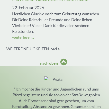
22. Februar 2026
Herzlichen Glückwunsch zum Geburtstag wünschen
Dir Deine Reitschüler, Freunde und Deine lieben
Vierbeiner! Vielen Dank für die vielen schönen
Reitstunden.
weiterlesen...
WEITERE NEUIGKEITEN
load all
nach oben
"Ich möchte die Kinder und Jugendlichen rund ums
Pferd begeistern und sie so von der Straße wegholen
Auch Erwachsene sind gern gesehen, um vom
Berufsalltag Abstand zu gewinnen. Gesamte Familien