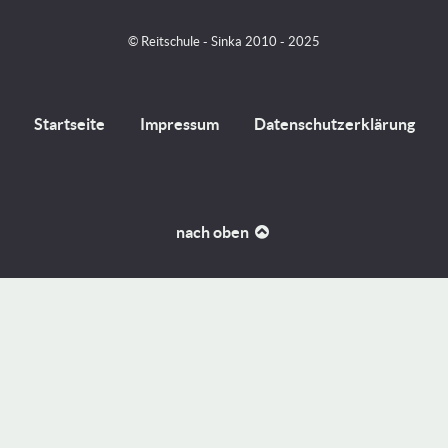
© Reitschule - Sinka 2010 - 2025
Startseite
Impressum
Datenschutzerklärung
nach oben
Unsere Webseite speichert nur für den Betrieb technisch
notwendige Cookies. Sind sie damit einverstanden? Weitere