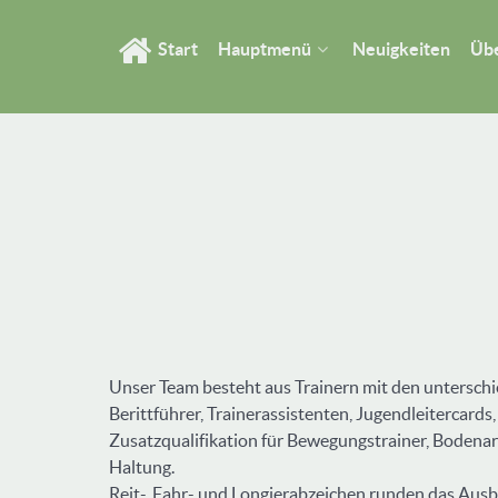
Start
Hauptmenü
Neuigkeiten
Übe
Unser Team besteht aus Trainern mit den unterschi
Berittführer, Trainerassistenten, Jugendleitercards
Zusatzqualifikation für Bewegungstrainer, Bodenar
Haltung.
Reit-, Fahr- und Longierabzeichen runden das Ausb