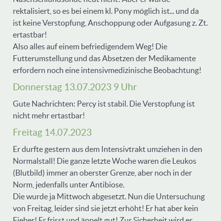
rektalisiert, so es bei einem kl. Pony möglich ist... und da
ist keine Verstopfung, Anschoppung oder Aufgasung z. Zt.
ertastbar!
Also alles auf einem befriedigendem Weg! Die
Futterumstellung und das Absetzen der Medikamente
erfordern noch eine intensivmedizinische Beobachtung!
Donnerstag 13.07.2023 9 Uhr
Gute Nachrichten: Percy ist stabil. Die Verstopfung ist
nicht mehr ertastbar!
Freitag 14.07.2023
Er durfte gestern aus dem Intensivtrakt umziehen in den
Normalstall! Die ganze letzte Woche waren die Leukos
(Blutbild) immer an oberster Grenze, aber noch in der
Norm, jedenfalls unter Antibiose.
Die wurde ja Mittwoch abgesetzt. Nun die Untersuchung
von Freitag, leider sind sie jetzt erhöht! Er hat aber kein
Fieber! Er frisst und äppelt gut! Zur Sicherheit wird er