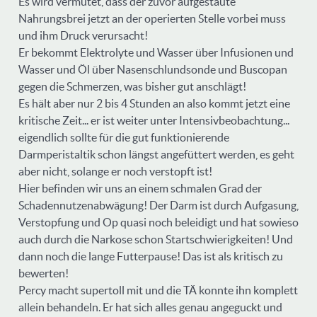
Es wird vermutet, dass der zuvor aufgestaute
Nahrungsbrei jetzt an der operierten Stelle vorbei muss
und ihm Druck verursacht!
Er bekommt Elektrolyte und Wasser über Infusionen und
Wasser und Öl über Nasenschlundsonde und Buscopan
gegen die Schmerzen, was bisher gut anschlägt!
Es hält aber nur 2 bis 4 Stunden an also kommt jetzt eine
kritische Zeit... er ist weiter unter Intensivbeobachtung...
eigendlich sollte für die gut funktionierende
Darmperistaltik schon längst angefüttert werden, es geht
aber nicht, solange er noch verstopft ist!
Hier befinden wir uns an einem schmalen Grad der
Schadennutzenabwägung! Der Darm ist durch Aufgasung,
Verstopfung und Op quasi noch beleidigt und hat sowieso
auch durch die Narkose schon Startschwierigkeiten! Und
dann noch die lange Futterpause! Das ist als kritisch zu
bewerten!
Percy macht supertoll mit und die TÄ konnte ihn komplett
allein behandeln. Er hat sich alles genau angeguckt und