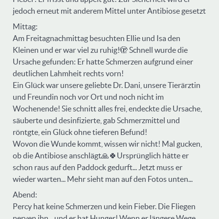
jedoch erneut mit anderem Mittel unter Antibiose gesetzt
Mittag:
Am Freitagnachmittag besuchten Ellie und Isa den
Kleinen und er war viel zu ruhig!🫣 Schnell wurde die
Ursache gefunden: Er hatte Schmerzen aufgrund einer
deutlichen Lahmheit rechts vorn!
Ein Glück war unsere geliebte Dr. Dani, unsere Tierärztin
und Freundin noch vor Ort und noch nicht im
Wochenende! Sie schnitt alles frei, endeckte die Ursache,
säuberte und desinfizierte, gab Schmerzmittel und
röntgte, ein Glück ohne tieferen Befund!
Wovon die Wunde kommt, wissen wir nicht! Mal gucken,
ob die Antibiose anschlägt🙏🍀Ursprünglich hätte er
schon raus auf den Paddock gedurft... Jetzt muss er
wieder warten... Mehr sieht man auf den Fotos unten...
Abend:
Percy hat keine Schmerzen und kein Fieber. Die Fliegen
nerven ihn... und er hat Hunger! Wenn er längere Wege