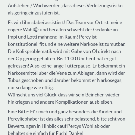
Aufstehen / Wachwerden, dass dieses Verletzungsrisiko
als gering einzustufen ist.
Es wird ihm dabei assistiert! Das Team vor Ort ist meine
engere Wahl😍 und bei allen schwebt der Gedanke an
Impi und Lotti mahnend im Raum! Percy ist
konstitutionell fit und eine weitere Narkose ist zumutbar.
Die Kolikproblematik wird mit Gabe von Öl direkt nach
der Op gering gehalten. Bis 11.00 Uhr heut hat er gut
gefressen! Also keine lange Futterpause! Er bekommt ein
Narkosemittel über die Vene zum Ablegen, dann wird der
Tubus geschoben und darüber bekommt er Narkosegas,
nur so lange wie nötig.
Wünscht uns viel Glück, dass wir sein Beinchen wieder
hinkriegen und andere Komplikationen ausbleiben!
Eine Bitte: Für mich und ganz besonders die Kinder und
Percyliebhaber ist das alles sehr belastend, bitte seht von
Bewertungen in Hinblick auf Percys Wohl ab oder
behaltet sie einfach für Euch! Danke!