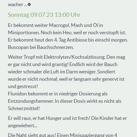
wacher ...🍀
Sonntag 09.07.23 13:00 Uhr
Er bekommt weiter Macrogol, Mash und Öl in
Miniportionen. Noch kein Heu, weil er noch verstopft ist.
Er bekommt heut den 4. Tag Antibiose bis einschl morgen.
Buscopan bei Bauchschmerzen.
Weiter Tropf mit Elektrolyten/Kochsalzlösung. Den mag
er gar nicht und wird grantig! Endlich wird der Bauch
wieder schmaler die Luft im Darm weniger. Sondiert
wurde er nicht nochmal, weil er langsam sehr genervt ist
und gestresst!
Flunidon bekommt er in niedriger Dosierung als
Entzündungshemmer. In dieser Dosis wirkt es nicht als
Schmerzmittel!
Er will raus, er hat Hunger und ist frech! Die Kinder hat er
angewiehert...
Die Naht sieht gut aus! Einen Minispaziergang von 4